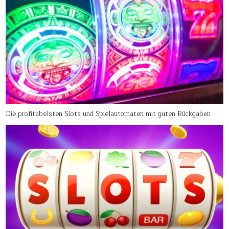
Die profitabelsten Slots und Spielautomaten mit guten Rückgaben