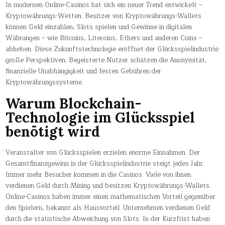
In modernen Online-Casinos hat sich ein neuer Trend entwickelt –
Kryptowährungs-Wetten. Besitzer von Kryptowährungs-Wallets
können Geld einzahlen, Slots spielen und Gewinne in digitalen
Währungen – wie Bitcoins, Litecoins, Ethers und anderen Coins –
abheben. Diese Zukunftstechnologie eröffnet der Glücksspielindustrie
große Perspektiven. Begeisterte Nutzer schätzen die Anonymität,
finanzielle Unabhängigkeit und festen Gebühren der
Kryptowährungssysteme.
Warum Blockchain-
Technologie im Glücksspiel
benötigt wird
Veranstalter von Glücksspielen erzielen enorme Einnahmen. Der
Gesamtfinanzgewinn in der Glücksspielindustrie steigt jedes Jahr.
Immer mehr Besucher kommen in die Casinos. Viele von ihnen
verdienen Geld durch Mining und besitzen Kryptowährungs-Wallets.
Online-Casinos haben immer einen mathematischen Vorteil gegenüber
den Spielern, bekannt als Hausvorteil. Unternehmen verdienen Geld
durch die statistische Abweichung von Slots. In der Kurzfrist haben