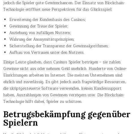
jedoch die Spieler gute Gewinnchancen. Der Einsatz von Blockchain-
Technologie eröffnet neue Perspektiven für das Glücksspiel:
Erweiterung der Kundenbasis des Casinos;
Gewinnung der Treue der Spieler;
Anziehung von zufälligen Nutzern;
Wahrung der Anonymitätsprinzipien;
Sicherstellung der Transparenz der Gewinnalgorithmen;
Aufbau von Vertrauen unter den Nutzern.
Einige Leute glauben, dass Casinos Spieler betrügen – sie zahlen
Gewinne nicht aus oder nehmen Geld unehrlich. Hunderte von Online-
Einrichtungen arbeiten im Internet. Die meisten Unternehmen sind
ehrlich und zuverlässig. Es gibt jedoch auch fragwürdige Ressourcen,
die skriptgesteuerte Software verwenden, keinen Kundensupport
haben, Auszahlungen von Gewinnen verzögern usw. Die Blockchain-
Technologie hilft dabei, Spieler zu schützen.
Betrugsbekämpfung gegenüber
Spielern