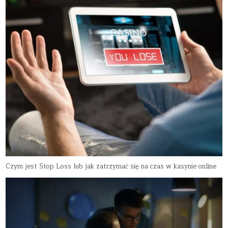
Czym jest Stop Loss lub jak zatrzymać się na czas w kasynie online