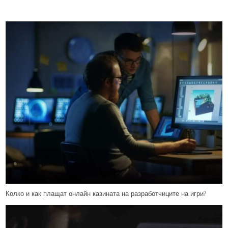
Колко и как плащат онлайн казината на разработчиците на игри?