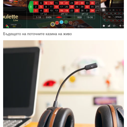
Бъдещето на поточните казина на живо