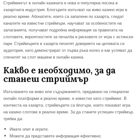
Стриймингът в онлайн казината е нова и популярна посока в
хазартната индустрия. Блогърите излъчват на живо казино игри в
реално време. Абонатите, които са запалени по хазарта, гледат
каналите на известни стриймъри, научават за особеностите на
залаганията, получават подробна информация за правилата на
слотовете, вероятностите за печалба и рисковете от игра с истински
пари. Стриймърите в хазарта печелят доверието на целевата си
аудитория, като демонстрират от първа ръка колко и как успяват да
спечелят на слот машини в онлайн казина.
Какво е необходимо, за да
станеш стриймър
Излъчването на живо или съдържанието, предавано на специални
онлайн платформи в реално време, е известно като стрийминг. В
контекста на хазарта, стриймърите са блогъри, които показват игра
на казино слотове в реално време. За да станете успешен стриймър,
трябва да:
Имате опит в игрите;
Можете да представяте информация ефективно;