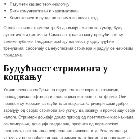
Разумети казино терминологију;
Бити комуникативан и харизматичан;
Коментарисати рунде на занимљив начин, итд.
Онлајн казино стримери треба да имају смисао за хумор, буду
аутентични и емотивни. Само на тај начин могу привући пажњу
велике публике. Гледаоци осећају напетост у одлучујућим
тренуцима, саосећају са неуспесима стримера и радују се њиховим
победама.
Будућност стриминга у
коцкању
Уживо преноси клађења на видео слотове користе казинима,
провајдерима софтвера и власницима интернет платформи. Ови
преноси су корисни за љубитеље коцкања. Стримери сами добро
зарађују од својих стримова ако успеју да развију и промовишу своје
налоге. Стримери добијају добар приход од претплатничких накнада,
рекламирања, донација гледалаца, профита од партнерских
програма, постављања рефералних линкова, итд. Рекламодавци
укључују произвођаче игара, стриминг платформе и онлајн казина.