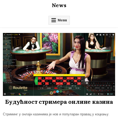
Skip
News
to
content
Menu
Будућност стримера онлине казина
Стриминг у онлајн казинима је нов и популаран правац у коцкању.