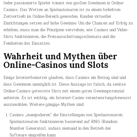
Jeder passionierte Spieler träumt von großen Gewinnen in Online-
Casinos. Das Wetten an Spielautomaten ist zu einem beliebten
Zeitvertreib im Online-Bereich geworden. Kunden virtueller
Einrichtungen setzen auf hohe Gewinne. Um die Chancen auf Erfolg zu
erhöhen, muss man die Prinzipien verstehen, wie Casinos und Video-
Slots funktionieren, die Preisausschüttungsschemata und die
Feinheiten des Einsatzes.
Wahrheit und Mythen über
Online-Casinos und Slots
Einige Internetbenutzer glauben, dass Casinos ein Betrug sind und
dass Gewinnen unmöglich ist. Diese Aussage ist falsch, da seriöse
Online-Casinos getestete Slots mit einem guten Gewinnpotenzial
anbieten. Es ist wichtig, ein Internet-Casino verantwortungsbewusst
auszuwählen. Weitere gängige Mythen sind:
Casinos „manipulieren“ die Einstellungen von Spielautomaten:
Spielautomaten funktionieren basierend auf RNG (Random
Number Generator), sodass niemand in den Betrieb der
Software eingreifen kann.