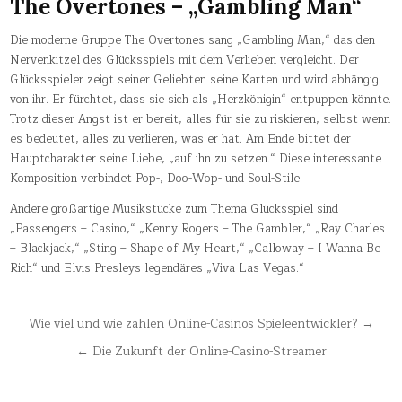
The Overtones – „Gambling Man“
Die moderne Gruppe The Overtones sang „Gambling Man,“ das den
Nervenkitzel des Glücksspiels mit dem Verlieben vergleicht. Der
Glücksspieler zeigt seiner Geliebten seine Karten und wird abhängig
von ihr. Er fürchtet, dass sie sich als „Herzkönigin“ entpuppen könnte.
Trotz dieser Angst ist er bereit, alles für sie zu riskieren, selbst wenn
es bedeutet, alles zu verlieren, was er hat. Am Ende bittet der
Hauptcharakter seine Liebe, „auf ihn zu setzen.“ Diese interessante
Komposition verbindet Pop-, Doo-Wop- und Soul-Stile.
Andere großartige Musikstücke zum Thema Glücksspiel sind
„Passengers – Casino,“ „Kenny Rogers – The Gambler,“ „Ray Charles
– Blackjack,“ „Sting – Shape of My Heart,“ „Calloway – I Wanna Be
Rich“ und Elvis Presleys legendäres „Viva Las Vegas.“
Beitragsnavigation
Wie viel und wie zahlen Online-Casinos Spieleentwickler? →
← Die Zukunft der Online-Casino-Streamer