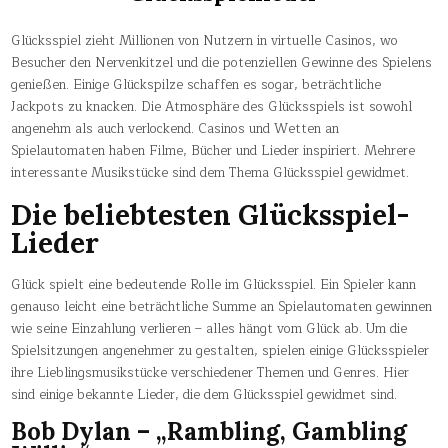
Glücksspiel zieht Millionen von Nutzern in virtuelle Casinos, wo
Besucher den Nervenkitzel und die potenziellen Gewinne des Spielens
genießen. Einige Glückspilze schaffen es sogar, beträchtliche
Jackpots zu knacken. Die Atmosphäre des Glücksspiels ist sowohl
angenehm als auch verlockend. Casinos und Wetten an
Spielautomaten haben Filme, Bücher und Lieder inspiriert. Mehrere
interessante Musikstücke sind dem Thema Glücksspiel gewidmet.
Die beliebtesten Glücksspiel-
Lieder
Glück spielt eine bedeutende Rolle im Glücksspiel. Ein Spieler kann
genauso leicht eine beträchtliche Summe an Spielautomaten gewinnen
wie seine Einzahlung verlieren – alles hängt vom Glück ab. Um die
Spielsitzungen angenehmer zu gestalten, spielen einige Glücksspieler
ihre Lieblingsmusikstücke verschiedener Themen und Genres. Hier
sind einige bekannte Lieder, die dem Glücksspiel gewidmet sind.
Bob Dylan – „Rambling, Gambling