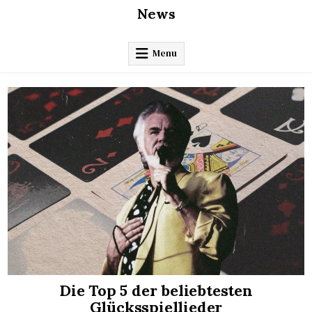
Skip
News
to
content
Menu
Die Top 5 der beliebtesten
Glücksspiellieder