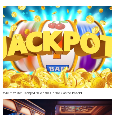
Wie man den Jackpot in einem Online-Casino knackt