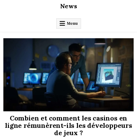
Skip
News
to
content
Menu
Combien et comment les casinos en
ligne rémunèrent-ils les développeurs
de jeux ?