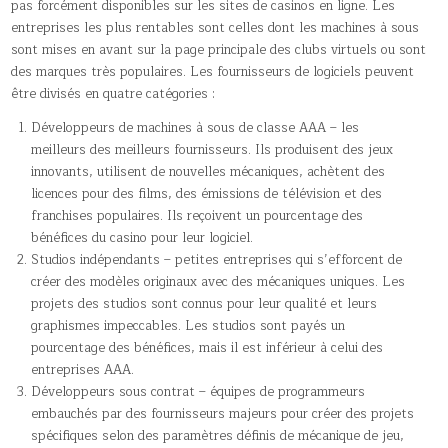
pas forcément disponibles sur les sites de casinos en ligne. Les
entreprises les plus rentables sont celles dont les machines à sous
sont mises en avant sur la page principale des clubs virtuels ou sont
des marques très populaires. Les fournisseurs de logiciels peuvent
être divisés en quatre catégories :
Développeurs de machines à sous de classe AAA – les
meilleurs des meilleurs fournisseurs. Ils produisent des jeux
innovants, utilisent de nouvelles mécaniques, achètent des
licences pour des films, des émissions de télévision et des
franchises populaires. Ils reçoivent un pourcentage des
bénéfices du casino pour leur logiciel.
Studios indépendants – petites entreprises qui s’efforcent de
créer des modèles originaux avec des mécaniques uniques. Les
projets des studios sont connus pour leur qualité et leurs
graphismes impeccables. Les studios sont payés un
pourcentage des bénéfices, mais il est inférieur à celui des
entreprises AAA.
Développeurs sous contrat – équipes de programmeurs
embauchés par des fournisseurs majeurs pour créer des projets
spécifiques selon des paramètres définis de mécanique de jeu,