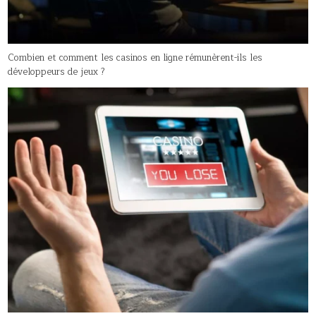
Combien et comment les casinos en ligne rémunèrent-ils les
développeurs de jeux ?