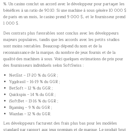
%. Un casino conclut un accord avec le développeur pour partager les
bénéfices à un ratio de 90:10. Si une machine à sous génère 10 000 $
de paris en un mois, le casino prend 9 000 $, et le fournisseur prend
1 000 $.
Des contrats plus favorables sont conclus avec les développeurs
majeurs populaires, tandis que les accords avec les petits studios
sont moins rentables. Beaucoup dépend du nom et de la
reconnaissance de la marque, du nombre de jeux fournis et de la
qualité des machines à sous. Voici quelques estimations de prix pour
des fournisseurs individuels selon SoftSwiss :
NetEnt – 17-20 % du GGR ;
Yggdrasil – 16-19 % du GGR ;
BetSoft – 12 % du GGR ;
Quickspin – 14 % du GGR ;
iSoftBet – 13-16 % du GGR ;
Bgaming – 9 % du GGR ;
Wazdan – 12 % du GGR.
Les développeurs facturent des frais plus bas pour les modèles
standard par rapport aux jeux premium et de marque. Le produit brut