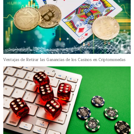
Ventajas de Retirar las Ganancias de los Casinos en Criptomonedas