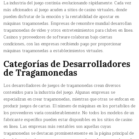
La industria del juego continúa evolucionando rápidamente. Cada vez
más aficionados al juego acuden a sitios de casino virtuales, donde
pueden disfrutar de la emoción y la rentabilidad de apostar en
máquinas tragamonedas. Empresas de renombre mundial desarrollan
tragamonedas de video y otros entretenimientos para clubes en línea.
Casinos y proveedores de software colaboran bajo ciertas
condiciones, con las empresas recibiendo pago por proporcionar
máquinas tragamonedas a establecimientos virtuales.
Categorías de Desarrolladores
de Tragamonedas
Los desarrolladores de juegos de tragamonedas crean diversos
contenidos para la industria del juego. Algunas empresas se
especializan en crear tragamonedas, mientras que otras se enfocan en
producir juegos de cartas. El número de máquinas en los portafolios de
los proveedores varía considerablemente. No todos los modelos de un
fabricante específico pueden estar disponibles en los sitios de casino
en línea. Las empresas más rentables son aquellas cuyas
tragamonedas se destacan prominentemente en la página principal de