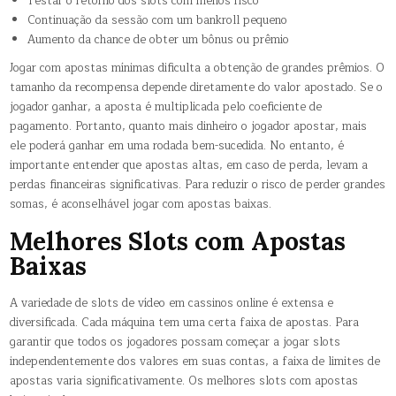
Testar o retorno dos slots com menos risco
Continuação da sessão com um bankroll pequeno
Aumento da chance de obter um bônus ou prêmio
Jogar com apostas mínimas dificulta a obtenção de grandes prêmios. O
tamanho da recompensa depende diretamente do valor apostado. Se o
jogador ganhar, a aposta é multiplicada pelo coeficiente de
pagamento. Portanto, quanto mais dinheiro o jogador apostar, mais
ele poderá ganhar em uma rodada bem-sucedida. No entanto, é
importante entender que apostas altas, em caso de perda, levam a
perdas financeiras significativas. Para reduzir o risco de perder grandes
somas, é aconselhável jogar com apostas baixas.
Melhores Slots com Apostas
Baixas
A variedade de slots de vídeo em cassinos online é extensa e
diversificada. Cada máquina tem uma certa faixa de apostas. Para
garantir que todos os jogadores possam começar a jogar slots
independentemente dos valores em suas contas, a faixa de limites de
apostas varia significativamente. Os melhores slots com apostas