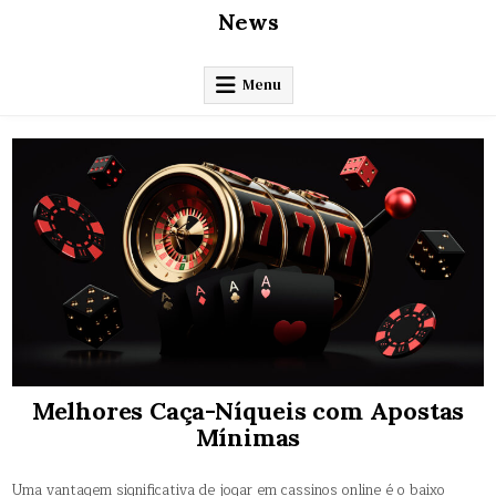
Skip
News
to
content
Menu
Melhores Caça-Níqueis com Apostas
Mínimas
Uma vantagem significativa de jogar em cassinos online é o baixo