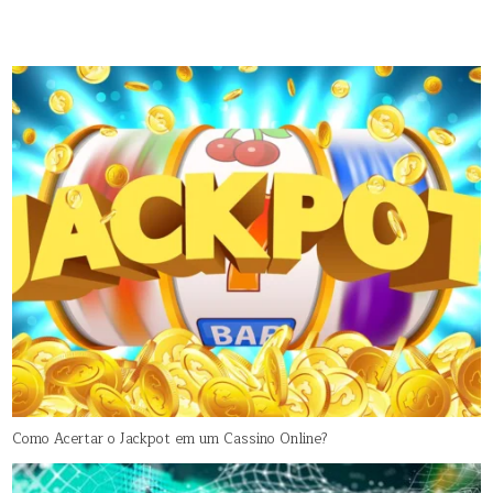
artigos
Como Acertar o Jackpot em um Cassino Online?