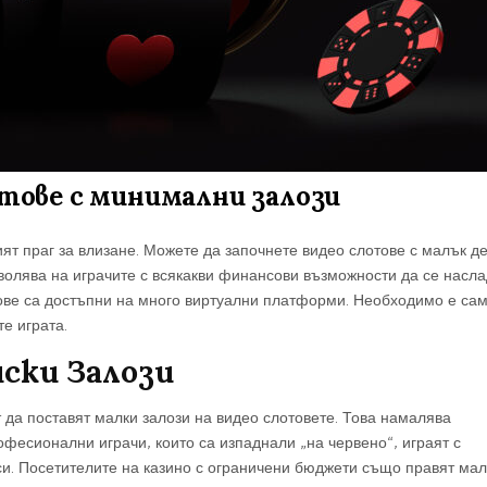
тове с минимални залози
ят праг за влизане. Можете да започнете видео слотове с малък де
волява на играчите с всякакви финансови възможности да се насла
тове са достъпни на много виртуални платформи. Необходимо е са
е играта.
ски Залози
 да поставят малки залози на видео слотовете. Това намалява
офесионални играчи, които са изпаднали „на червено“, играят с
си. Посетителите на казино с ограничени бюджети също правят мал