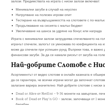
залози. Предимствата на играта с ниски залози включват:
Минимални загуби в случай на неуспех
Натрупване на полезен игрови опит
Тестиране на възвръщаемостта на слотовете с по-малък
Продължаване на сесията с малък бюджет
Увеличаване на шанса за удряне на бонус или награда
Играта с минимални залози затруднява спечелването на гол
играчът спечели, залогът се умножава по коефициента на и
може да спечели при успешен рунд. Въпреки това, е важно д
финансови загуби. За да се намали рискът от загуба на гол
Най-добрите Слотове с Ни
Асортиментът от видео слотове в онлайн казината е обшир
да се гарантира, че всички играчи могат да започнат слото
залагане варира значително. Най-добрите слотове с ниски з
Dead or Alive от NetEnt – 9-36 монети на завъртане, пе
Book of Dead от Play’n GO – залози, започващи от 1 мо
барабан