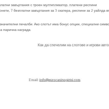
езплатни завъртания с троен мултипликатор, платени респини
онети, 7 безплатни завъртания за 3 скатера, респини за 2 уайлда в
 значителни печалби. Ако слотът има бонус опции, специални симв
а парична награда.
Как да спечелим на слотове и игрови авт
Email:
info@eurocasinogirisi.com