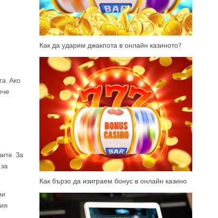
Как да ударим джакпота в онлайн казиното?
а. Ако
ече
ите. За
 за
Как бързо да изиграем бонус в онлайн казино
ли
лия