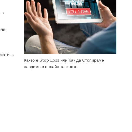
ъв
оли,
омати →
Какво е Stop Loss или Как да Стопираме
навреме в онлайн казиното