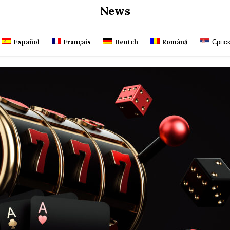
News
Español
Français
Deutch
Română
Српск