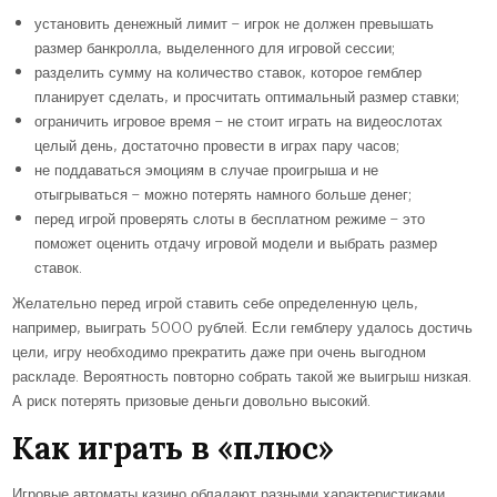
установить денежный лимит – игрок не должен превышать
размер банкролла, выделенного для игровой сессии;
разделить сумму на количество ставок, которое гемблер
планирует сделать, и просчитать оптимальный размер ставки;
ограничить игровое время – не стоит играть на видеослотах
целый день, достаточно провести в играх пару часов;
не поддаваться эмоциям в случае проигрыша и не
отыгрываться – можно потерять намного больше денег;
перед игрой проверять слоты в бесплатном режиме – это
поможет оценить отдачу игровой модели и выбрать размер
ставок.
Желательно перед игрой ставить себе определенную цель,
например, выиграть 5000 рублей. Если гемблеру удалось достичь
цели, игру необходимо прекратить даже при очень выгодном
раскладе. Вероятность повторно собрать такой же выигрыш низкая.
А риск потерять призовые деньги довольно высокий.
Как играть в «плюс»
Игровые автоматы казино обладают разными характеристиками.