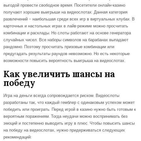
выгодой провести свободное время. Посетители онлайн-казино
получают хорошие выигрыши на видеослотах. Данная категория
развлечений – наибольшая среди всех игр в виртуальных клубах. В
карточных и настольных играх в лайв-режиме можно просчитать
комбинации и расклады. Но слоты работают на основе генератора
случайных чисел. Все наборы символов на барабанах выпадают
рандомно. Поэтому просчитать призовые комбинации или
предугадать результаты раундов невозможно. Но есть некоторые
возможности повысить вероятность выигрыша на видеослотах.
Как увеличить шансы на
победу
Игра на деньги всегда сопровождается риском. Видеослоты
разработаны так, что каждый гемблер с одинаковым успехом может
победить или проиграть. Перед игрой в казино нужно быть готовым к
вероятным поражениям. Тогда неудачи можно воспринимать без
эмоций и постепенно выводить игру в плюс. Чтобы повысить шансы
на победу на видеослотах, нужно придерживаться следующих
рекомендаций: