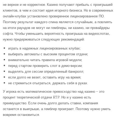
не верное и не корректное. Казино получают прибыль с проигрышей
клиентов, в чем и состоит идея игорного бизнеса. Но в современных
онлайн-клубах установлено проверенное лицензированное ПО.
Поэтому результат каждого спина является случайным, а повлиять
на итоги раундов не могут ни гемблеры, ни казино, ни провайдеры
софта. Чтобы уменьшить вероятность проигрыша на видеослотах,
нужно придерживаться следующих рекомендаций:
играть в надежных лицензированных клубах;
выбирать автоматы с высоким процентом отдачи;
внимательно читать правила игровой модели;
перед стартом проверить слот в демо-версии;
выделять для сессии определенный банкролл;
если долго не везет, оставить игру на время;
не стремиться отыграться, держать себя в руках.
У игрока есть математическое превосходство над казино – это
процент теоретической отдачи RTP. Но и у казино есть
преимущество. Если очень долго делать ставки, компания
останется в выигрыше, а гемблер проиграет. Поэтому нужно уметь
вовремя остановиться.