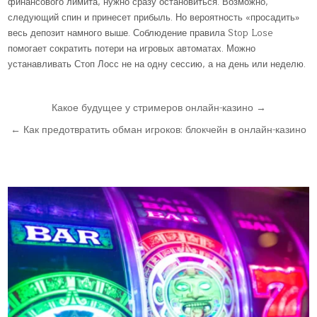
финансового лимита, нужно сразу остановиться. Возможно,
следующий спин и принесет прибыль. Но вероятность «просадить»
весь депозит намного выше. Соблюдение правила Stop Lose
помогает сократить потери на игровых автоматах. Можно
устанавливать Стоп Лосс не на одну сессию, а на день или неделю.
Навигация
Какое будущее у стримеров онлайн-казино →
по
← Как предотвратить обман игроков: блокчейн в онлайн-казино
записям